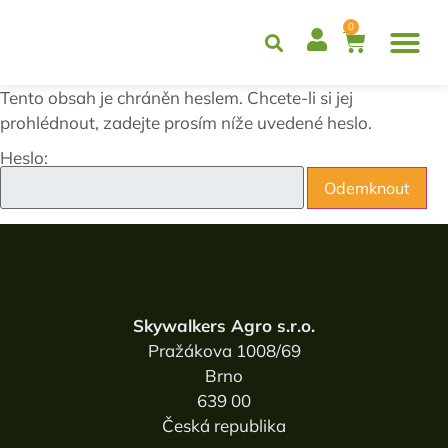
0
PRECIZNÍ
Tento obsah je chráněn heslem. Chcete-li si jej
prohlédnout, zadejte prosím níže uvedené heslo.
Heslo:
Skywalkers Agro s.r.o.
Pražákova 1008/69
Brno
639 00
Česká republika